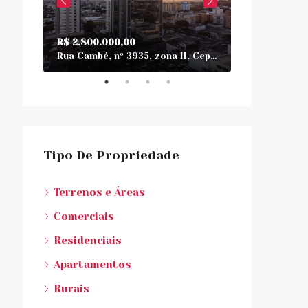
R$ 980.000,
R$ 2.800.000,00
Rua: Manuel 
Rua Cambé, nº 3935, zona II, Cep 87502-160
Tipo De Propriedade
Rua Mandaguari, Umuarama, Região Geográfica Imediata de Umuarama, Região Metropolitana de Umuarama, Região Geográfica Intermediária de Maringá, Paraná, Região Sul, 87502-250, Brasil
Terrenos e Áreas
Comerciais
Residenciais
Apartamentos
Rurais