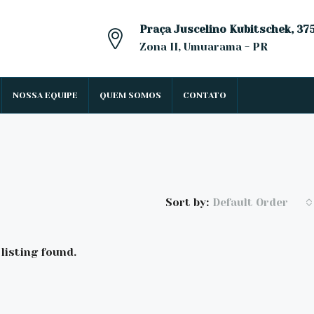
Praça Juscelino Kubitschek, 37
Zona II, Umuarama - PR
NOSSA EQUIPE
QUEM SOMOS
CONTATO
Sort by:
Default Order
listing found.
DESTAQUE
À