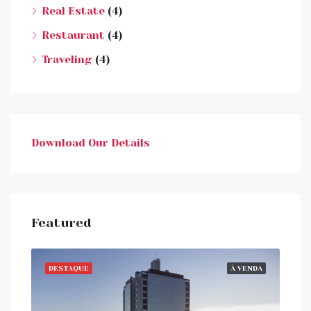
Real Estate
(4)
Restaurant
(4)
Traveling
(4)
Download Our Details
Featured
ENDA
DESTAQUE
À VENDA
DE