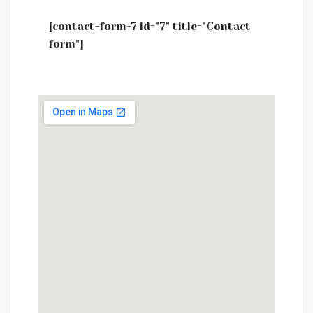
[contact-form-7 id="7" title="Contact
form"]